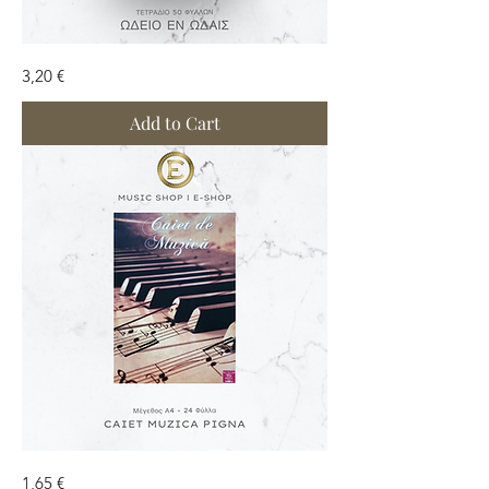
Τετράδιο
Price
3,20 €
Μουσικής
Add to Cart
Τετράδιο
Price
1,65 €
Μουσικής