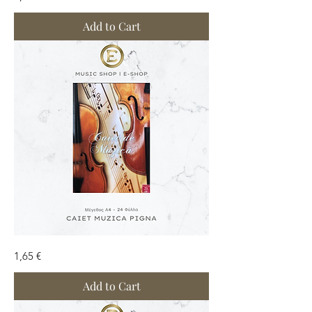
Add to Cart
Τετράδιο
Price
1,65 €
Μουσικής
Add to Cart